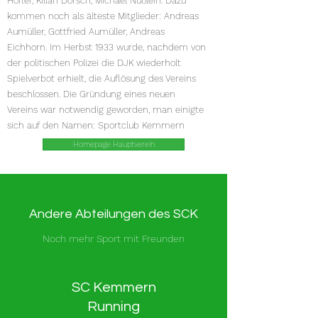
Höfler, Kilian Dorsch, Michael Nüßlein. Dazu
kommen noch als älteste Mitglieder: Andreas
Aumüller, Gottfried Aumüller, Andreas
Eichhorn. Im Herbst 1933 wurde, nachdem von
der politischen Polizei die DJK wiederholt
Spielverbot erhielt, die Auflösung des Vereins
beschlossen. Die Gründung eines neuen
Vereins war notwendig geworden, man einigte
sich auf den Namen: Sportclub Kemmern
Homepage Hauptverein
Andere Abteilungen des SCK
Noch mehr Sport mit Freunden
SC Kemmern
Running