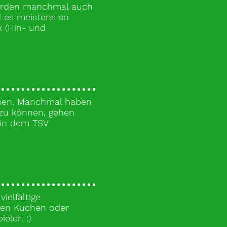
werden manchmal auch
d es meistens so
 (Hin- und
mmen. Manchmal haben
 zu können, gehen
ein dem TSV
ielfältige
inen Kuchen oder
elen :)